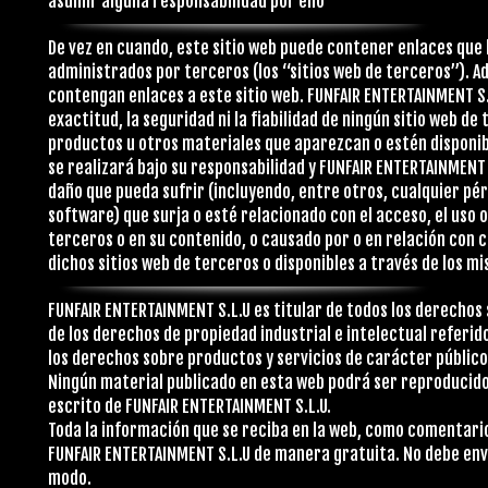
asumir alguna responsabilidad por ello
De vez en cuando, este sitio web puede contener enlaces que l
administrados por terceros (los “sitios web de terceros”). A
contengan enlaces a este sitio web. FUNFAIR ENTERTAINMENT S.
exactitud, la seguridad ni la fiabilidad de ningún sitio web de
productos u otros materiales que aparezcan o estén disponibl
se realizará bajo su responsabilidad y FUNFAIR ENTERTAINMENT 
daño que pueda sufrir (incluyendo, entre otros, cualquier pér
software) que surja o esté relacionado con el acceso, el uso o
terceros o en su contenido, o causado por o en relación con c
dichos sitios web de terceros o disponibles a través de los m
FUNFAIR ENTERTAINMENT S.L.U es titular de todos los derechos 
de los derechos de propiedad industrial e intelectual referid
los derechos sobre productos y servicios de carácter públic
Ningún material publicado en esta web podrá ser reproducido
escrito de FUNFAIR ENTERTAINMENT S.L.U.
Toda la información que se reciba en la web, como comentario
FUNFAIR ENTERTAINMENT S.L.U de manera gratuita. No debe env
modo.