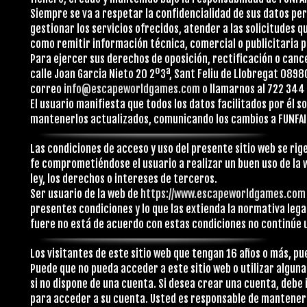
Siempre se va a respetar la confidencialidad de sus datos pers
gestionar los servicios ofrecidos, atender a las solicitudes q
como remitir información técnica, comercial o publicitaria po
Para ejercer sus derechos de oposición, rectificación o cance
calle Joan Garcia Nieto 20 2º3ª, Sant Feliu de Llobregat 0898
correo
info@escapeworldgames.com
o llamarnos al 722 344
El usuario manifiesta que todos los datos facilitados por él 
mantenerlos actualizados, comunicando los cambios a FUNFAI
Las condiciones de acceso y uso del presente sitio web se rige
fe comprometiéndose el usuario a realizar un buen uso de la
ley, los derechos o intereses de terceros.
Ser usuario de la web de
https://www.escapeworldgames.com
presentes condiciones y lo que las extienda la normativa legal
fuere no está de acuerdo con estas condiciones no continúe 
Los visitantes de este sitio web que tengan 16 años o más, p
Puede que no pueda acceder a este sitio web o utilizar alguna
si no dispone de una cuenta. Si desea crear una cuenta, debe
para acceder a su cuenta. Usted es responsable de mantener 