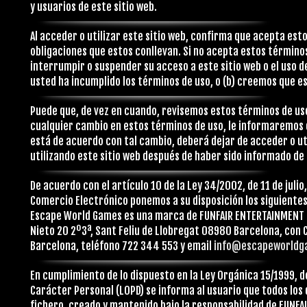
y usuarios de este sitio web.
Al acceder o utilizar este sitio web, confirma que acepta est
obligaciones que estos conllevan. Si no acepta estos términos
interrumpir o suspender su acceso a este sitio web o el uso 
usted ha incumplido los términos de uso, o (b) creemos que e
Puede que, de vez en cuando, revisemos estos términos de uso
cualquier cambio en estos términos de uso, le informaremos d
está de acuerdo con tal cambio, deberá dejar de acceder o uti
utilizando este sitio web después de haber sido informado d
De acuerdo con el artículo 10 de la Ley 34/2002, de 11 de julio
Comercio Electrónico ponemos a su disposición los siguientes
Escape World Games es una marca de FUNFAIR ENTERTAINMENT S.
Nieto 20 2º3ª, Sant Feliu de Llobregat 08980 Barcelona, con 
Barcelona, teléfono 722 344 553 y email
info@escapeworldg
En cumplimiento de lo dispuesto en la Ley Orgánica 15/1999, d
Carácter Personal (LOPD) se informa al usuario que todos los
fichero, creado y mantenido bajo la responsabilidad de FUNFA